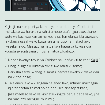
Kujisajili na kampuni ya kamari ya mtandaoni ya Coldbet ni
mchakato wa haraka na rahisi ambao utafungua uwezekano
wote wa kucheza kamari na kucheza. Tumefanya kila tuwezalo
ili kufanya usajili wako kuwa rahisi na usio na mafadhaiko
iwezekanavyo. Maagizo ya hatua kwa hatua ya kukusaidia
kuunda akaunti yanajumuisha hatua zifuatazo:
Nenda kwenye tovuti ya Coldbet na ubofye kitufe cha “
Sajili
”;
Chagua lugha ili kufanya tovuti iwe rahisi kusoma;
Bainisha sarafu – chagua sarafu inayofaa kwako kuweka dau
na kutoa pesa;
Taja eneo lako – kulingana na eneo lako, mfumo utachagua
njia zinazofaa za malipo na bonuses zinazopatikana;
Jaza maelezo yako ya kibinafsi – ingiza barua pepe yako, jina
na maelezo mengine muhimu;