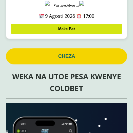
Porto
vs
Alverca
9 Agosti 2026
17:00
Make Bet
CHEZA
WEKA NA UTOE PESA KWENYE
COLDBET