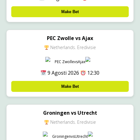
Make Bet
PEC Zwolle vs Ajax
Netherlands. Eredivisie
PEC Zwolle
vs
Ajax
9 Agosti 2026
12:30
Make Bet
Groningen vs Utrecht
Netherlands. Eredivisie
Groningen
vs
Utrecht