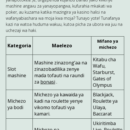
mashine angavu za yanayopangwa, kufurahia mkakati wa
poker, au kuzama katika mazingira ya kasino halisi na
wafanyabiashara wa moja kwa moja? Tunayo yote! Tunafanya
kazi na watoa huduma wakuu, kutoa picha za ubora wa juu na
uchezaji wa haki.
Mifano ya
Kategoria
Maelezo
michezo
Kitabu cha
Mashine zinazong’aa na
Wafu,
Slot
zinazobadilika zenye
Starburst,
mashine
mada tofauti na raundi
Gates of
za
bonasi
.
Olympus
Michezo ya kawaida ya
Blackjack,
Michezo
kadi na roulette yenye
Roulette ya
ya bodi
vikomo tofauti vya
Ulaya,
kamari.
Baccarat
Ukiritimba
Michezo na
Live, Roulette