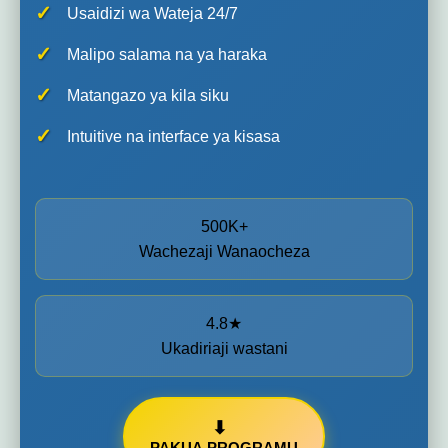
Usaidizi wa Wateja 24/7
Malipo salama na ya haraka
Matangazo ya kila siku
Intuitive na interface ya kisasa
500K+
Wachezaji Wanaocheza
4.8★
Ukadiriaji wastani
PAKUA PROGRAMU