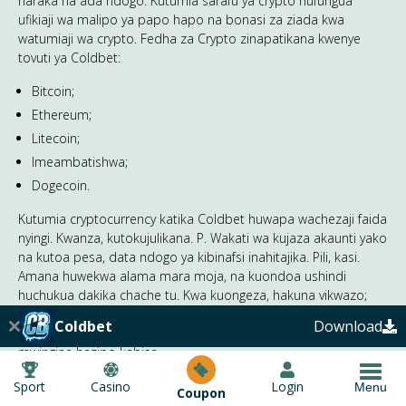
haraka na ada ndogo. Kutumia sarafu ya crypto hufungua
ufikiaji wa malipo ya papo hapo na bonasi za ziada kwa
watumiaji wa crypto. Fedha za Crypto zinapatikana kwenye
tovuti ya Coldbet:
Bitcoin;
Ethereum;
Litecoin;
Imeambatishwa;
Dogecoin.
Kutumia cryptocurrency katika Coldbet huwapa wachezaji faida
nyingi. Kwanza, kutokujulikana. P. Wakati wa kujaza akaunti yako
na kutoa pesa, data ndogo ya kibinafsi inahitajika. Pili, kasi.
Amana huwekwa alama mara moja, na kuondoa ushindi
huchukua dakika chache tu. Kwa kuongeza, hakuna vikwazo;
malipo ya cryptocurrency hufanywa bila kujali taasisi za fedha
Coldbet
Download
na kanuni zao. Faida nyingine ni tume ndogo, na wakati
mwingine hazipo kabisa.
Cryptocurrency sio mtindo tu, lakini mustakabali wa kamari, na
Sport
Casino
Login
Menu
Coupon
Coldbet Rasmi tayari imefika!