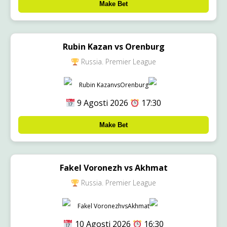
Make Bet
Rubin Kazan vs Orenburg
Russia. Premier League
Rubin Kazan
vs
Orenburg
9 Agosti 2026
17:30
Make Bet
Fakel Voronezh vs Akhmat
Russia. Premier League
Fakel Voronezh
vs
Akhmat
10 Agosti 2026
16:30