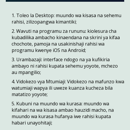
1. Toleo la Desktop: muundo wa kisasa na sehemu
rahisi, zilizopangwa kimantiki;
2. Wavuti na programu za rununu: kiolesura cha
kubadilika ambacho kinaendana na skrini ya kifaa
chochote, pamoja na usakinishaji rahisi wa
programu kwenye iOS na Android;
3. Urambazaji: interface ndogo na ya kufikiria
ambayo ni rahisi kupata sehemu yoyote, mchezo
au mpangilio;
4. Vidokezo vya Mtumiaji: Vidokezo na mafunzo kwa
watumiaji wapya ili uweze kuanza kucheza bila
matatizo yoyote;
5. Kubuni na muundo wa kurasa: muundo wa
kifahari na wa kisasa ambao hauzidi macho, na
muundo wa kurasa hufanya iwe rahisi kupata
habari unayohitaji;