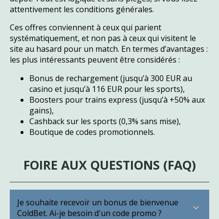
attentivement les conditions générales.
Ces offres conviennent à ceux qui parient
systématiquement, et non pas à ceux qui visitent le
site au hasard pour un match. En termes d’avantages :
les plus intéressants peuvent être considérés :
Bonus de rechargement (jusqu’à 300 EUR au
casino et jusqu’à 116 EUR pour les sports),
Boosters pour trains express (jusqu’à +50% aux
gains),
Cashback sur les sports (0,3% sans mise),
Boutique de codes promotionnels.
FOIRE AUX QUESTIONS (FAQ)
Je souhaite recevoir un bonus de bienvenue
ColdBet. Ai-je besoin d'un code promo ?