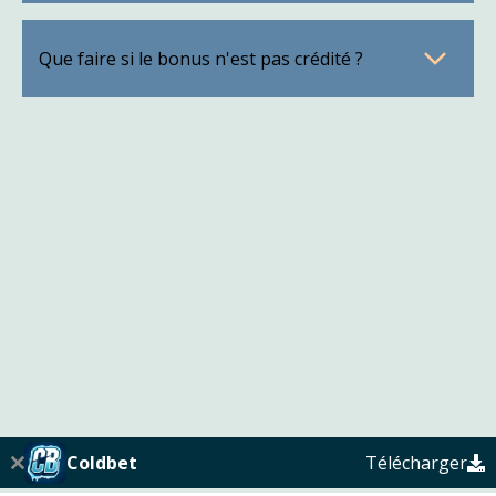
Que faire si le bonus n'est pas crédité ?
Coldbet
Télécharger