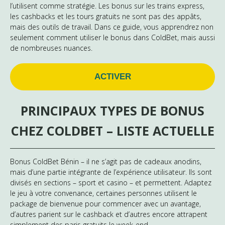
l’utilisent comme stratégie. Les bonus sur les trains express,
les cashbacks et les tours gratuits ne sont pas des appâts,
mais des outils de travail. Dans ce guide, vous apprendrez non
seulement comment utiliser le bonus dans ColdBet, mais aussi
de nombreuses nuances.
ACTIVER
PRINCIPAUX TYPES DE BONUS
CHEZ COLDBET – LISTE ACTUELLE
Bonus ColdBet Bénin – il ne s’agit pas de cadeaux anodins,
mais d’une partie intégrante de l’expérience utilisateur. Ils sont
divisés en sections – sport et casino – et permettent. Adaptez
le jeu à votre convenance, certaines personnes utilisent le
package de bienvenue pour commencer avec un avantage,
d’autres parient sur le cashback et d’autres encore attrapent
simplement des paris gratuits le week-end.