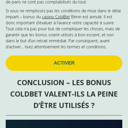
de paris ne sont pas comptabilisés du tout.
Si vous ne remplissez pas les conditions de mise dans le délai
imparti – bonus du
casino ColdBet
Bénin est annulé. Il est
donc important d’évaluer à l’avance votre capacité à suivre.
Tout cela n’a pas pour but de compliquer les choses, mais de
garantir que les bonus soient utilisés à bon escient, et non
dans le but d’un retrait immédiat. Par conséquent, avant
d’activer… lisez attentivement les termes et conditions.
ACTIVER
CONCLUSION – LES BONUS
COLDBET VALENT-ILS LA PEINE
D’ÊTRE UTILISÉS ?