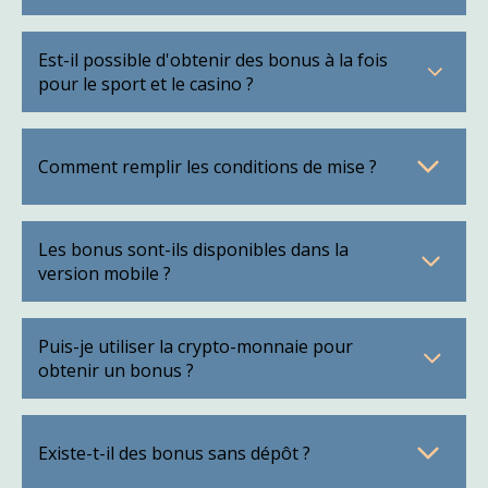
Est-il possible d'obtenir des bonus à la fois
pour le sport et le casino ?
Comment remplir les conditions de mise ?
Les bonus sont-ils disponibles dans la
version mobile ?
Puis-je utiliser la crypto-monnaie pour
obtenir un bonus ?
Existe-t-il des bonus sans dépôt ?