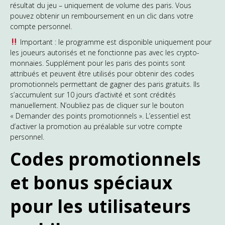
résultat du jeu – uniquement de volume des paris. Vous
pouvez obtenir un remboursement en un clic dans votre
compte personnel.
Important : le programme est disponible uniquement pour
les joueurs autorisés et ne fonctionne pas avec les crypto-
monnaies. Supplément pour les paris des points sont
attribués et peuvent être utilisés pour obtenir des codes
promotionnels permettant de gagner des paris gratuits. Ils
s’accumulent sur 10 jours d’activité et sont crédités
manuellement. N’oubliez pas de cliquer sur le bouton
« Demander des points promotionnels ». L’essentiel est
d’activer la promotion au préalable sur votre compte
personnel.
Codes promotionnels
et bonus spéciaux
pour les utilisateurs