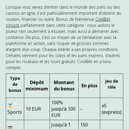
Lorsque vous venez d’entrer dans le monde des paris ou des
casinos en ligne, il est particulièrement important d’obtenir du
soutien, financier ou autre. Bonus de bienvenue
ColdBet
s’inscrit
parfaitement dans cette catégorie : nous aidons le
joueur non seulement à essayer, mais aussi à démarrer avec
confiance. De plus, c’est un moyen de se familiariser avec la
plateforme en action, sans risquer de grosses sommes
d’argent d’un coup. Chaque intérêt a ses propres conditions.
Certains viennent pour les cotes et les paris express, d’autres
pour les rouleaux et les tours gratuits. ColdBet en a tenu
compte:
Type
Jeu de
Dépôt
Montant
de
En plus
rôle
minimum
du bonus
bonus
100%
x5
10 EUR
jusqu’à 100
–
Sports
(express)
EUR
Jusqu’à 1
150