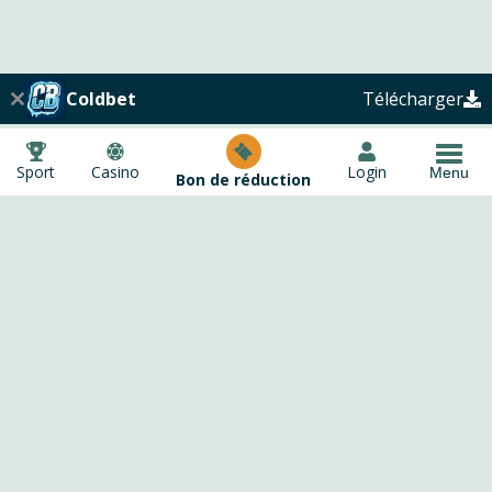
Coldbet
Télécharger
Sport
Casino
Login
Menu
Bon de réduction
2026 © Coldbet
Coldbet n'est pas seulement une plateforme, mais un univers
entier d'excitation où chaque tour, chaque pari et chaque gain
deviennent une aventure inoubliable. Avec des paiements
rapides, des bonus généreux et une honnêteté absolue, nous
en faisons un endroit où vous voudrez revenir. Tentez votre
chance avec Coldbet et jouez selon vos propres conditions !