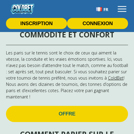
FR
PARIS SUR LE TENNIS COLDBET :
INSCRIPTION
CONNEXION
COMMODITÉ ET CONFORT
Les paris sur le tennis sont le choix de ceux qui aiment la
vitesse, la conduite et les vraies émotions sportives. Ici, vous
n’avez pas besoin d’attendre tout le match, comme au football
: set après set, tout peut basculer. Si vous souhaitez parier sur
votre tournoi de tennis préféré, nous vous invitons à
ColdBet
!
Nous avons des dizaines de tournois, des tonnes d’options de
paris et d’excellentes cotes. Placez votre pari gagnant
maintenant !
OFFRE