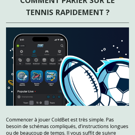
COMMENT PARIER SUR LE
TENNIS RAPIDEMENT ?
Commencer à jouer ColdBet est très simple. Pas
besoin de schémas compliqués, d’instructions longues
ou de beaucoup de temps. Il vous suffit de suivre