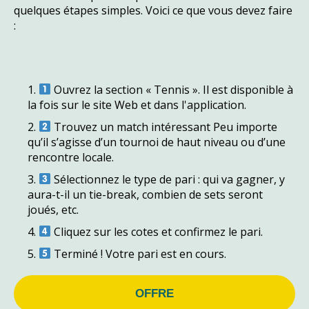
quelques étapes simples. Voici ce que vous devez faire
:
1.
Ouvrez la section « Tennis ». Il est disponible à
la fois sur le site Web et dans l'application.
2.
Trouvez un match intéressant Peu importe
qu’il s’agisse d’un tournoi de haut niveau ou d’une
rencontre locale.
3.
Sélectionnez le type de pari : qui va gagner, y
aura-t-il un tie-break, combien de sets seront
joués, etc.
4.
Cliquez sur les cotes et confirmez le pari.
5.
Terminé ! Votre pari est en cours.
OFFRE