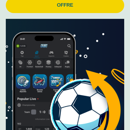
OFFRE