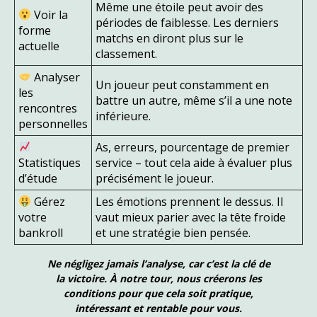
Même une étoile peut avoir des
Voir la
périodes de faiblesse. Les derniers
forme
matchs en diront plus sur le
actuelle
classement.
Analyser
Un joueur peut constamment en
les
battre un autre, même s’il a une note
rencontres
inférieure.
personnelles
As, erreurs, pourcentage de premier
Statistiques
service – tout cela aide à évaluer plus
d’étude
précisément le joueur.
Gérez
Les émotions prennent le dessus. Il
votre
vaut mieux parier avec la tête froide
bankroll
et une stratégie bien pensée.
Ne négligez jamais l’analyse, car c’est la clé de
la victoire. À notre tour, nous créerons les
conditions pour que cela soit pratique,
intéressant et rentable pour vous.