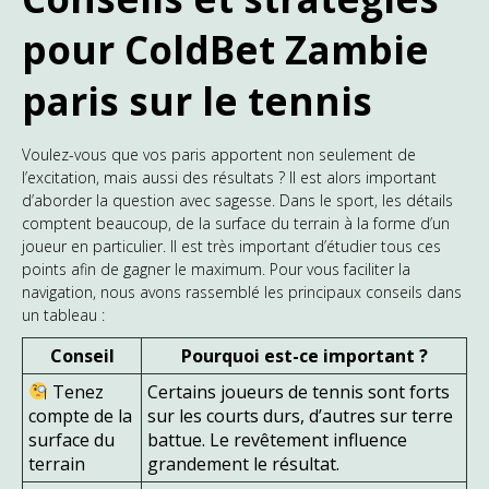
pour ColdBet Zambie
paris sur le tennis
Voulez-vous que vos paris apportent non seulement de
l’excitation, mais aussi des résultats ? Il est alors important
d’aborder la question avec sagesse. Dans le sport, les détails
comptent beaucoup, de la surface du terrain à la forme d’un
joueur en particulier. Il est très important d’étudier tous ces
points afin de gagner le maximum. Pour vous faciliter la
navigation, nous avons rassemblé les principaux conseils dans
un tableau :
Conseil
Pourquoi est-ce important ?
Tenez
Certains joueurs de tennis sont forts
compte de la
sur les courts durs, d’autres sur terre
surface du
battue. Le revêtement influence
terrain
grandement le résultat.