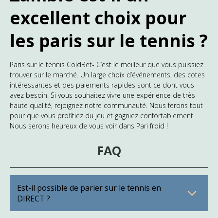
excellent choix pour
les paris sur le tennis ?
Paris sur le tennis ColdBet- C’est le meilleur que vous puissiez
trouver sur le marché. Un large choix d’événements, des cotes
intéressantes et des paiements rapides sont ce dont vous
avez besoin. Si vous souhaitez vivre une expérience de très
haute qualité, rejoignez notre communauté. Nous ferons tout
pour que vous profitiez du jeu et gagniez confortablement.
Nous serons heureux de vous voir dans Pari froid !
FAQ
Est-il possible de parier sur le tennis en
DIRECT ?