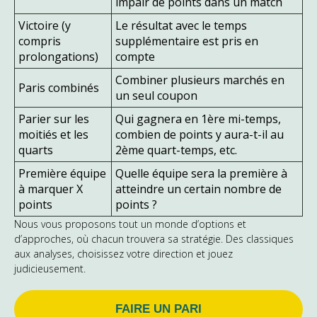
impair de points dans un match
Victoire (y
Le résultat avec le temps
compris
supplémentaire est pris en
prolongations)
compte
Combiner plusieurs marchés en
Paris combinés
un seul coupon
Parier sur les
Qui gagnera en 1ère mi-temps,
moitiés et les
combien de points y aura-t-il au
quarts
2ème quart-temps, etc.
Première équipe
Quelle équipe sera la première à
à marquer X
atteindre un certain nombre de
points
points ?
Nous vous proposons tout un monde d’options et
d’approches, où chacun trouvera sa stratégie. Des classiques
aux analyses, choisissez votre direction et jouez
judicieusement.
FAIRE UN PARI