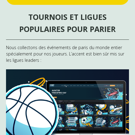
TOURNOIS ET LIGUES
POPULAIRES POUR PARIER
Nous collectons des événements de paris du monde entier
spécialement pour nos joueurs. L’accent est bien sûr mis sur
les ligues leaders :