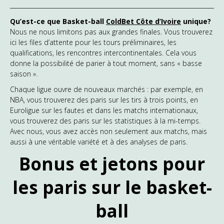
Qu’est-ce que Basket-ball
ColdBet Côte d’Ivoire
unique?
Nous ne nous limitons pas aux grandes finales. Vous trouverez
ici les files d’attente pour les tours préliminaires, les
qualifications, les rencontres intercontinentales. Cela vous
donne la possibilité de parier à tout moment, sans « basse
saison ».
Chaque ligue ouvre de nouveaux marchés : par exemple, en
NBA, vous trouverez des paris sur les tirs à trois points, en
Euroligue sur les fautes et dans les matchs internationaux,
vous trouverez des paris sur les statistiques à la mi-temps.
Avec nous, vous avez accès non seulement aux matchs, mais
aussi à une véritable variété et à des analyses de paris.
Bonus et jetons pour
les paris sur le basket-
ball