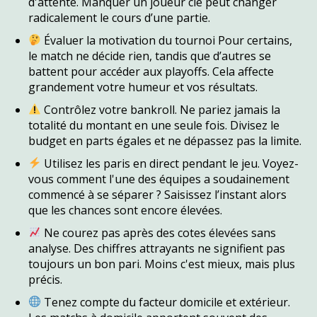
d'attente. Manquer un joueur clé peut changer
radicalement le cours d’une partie.
Évaluer la motivation du tournoi Pour certains,
le match ne décide rien, tandis que d’autres se
battent pour accéder aux playoffs. Cela affecte
grandement votre humeur et vos résultats.
Contrôlez votre bankroll. Ne pariez jamais la
totalité du montant en une seule fois. Divisez le
budget en parts égales et ne dépassez pas la limite.
Utilisez les paris en direct pendant le jeu. Voyez-
vous comment l'une des équipes a soudainement
commencé à se séparer ? Saisissez l’instant alors
que les chances sont encore élevées.
Ne courez pas après des cotes élevées sans
analyse. Des chiffres attrayants ne signifient pas
toujours un bon pari. Moins c'est mieux, mais plus
précis.
Tenez compte du facteur domicile et extérieur.