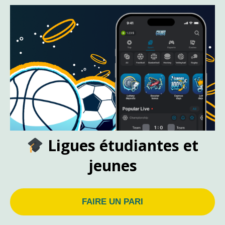
Ligues étudiantes et
jeunes
FAIRE UN PARI