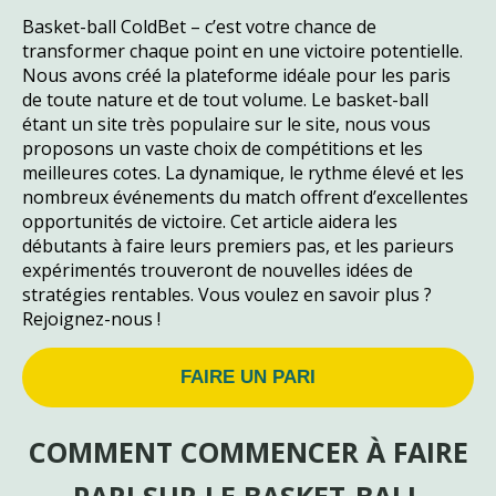
Basket-ball ColdBet – c’est votre chance de
transformer chaque point en une victoire potentielle.
Nous avons créé la plateforme idéale pour les paris
de toute nature et de tout volume. Le basket-ball
étant un site très populaire sur le site, nous vous
proposons un vaste choix de compétitions et les
meilleures cotes. La dynamique, le rythme élevé et les
nombreux événements du match offrent d’excellentes
opportunités de victoire. Cet article aidera les
débutants à faire leurs premiers pas, et les parieurs
expérimentés trouveront de nouvelles idées de
stratégies rentables. Vous voulez en savoir plus ?
Rejoignez-nous !
FAIRE UN PARI
COMMENT COMMENCER À FAIRE
PARI SUR LE BASKET-BALL