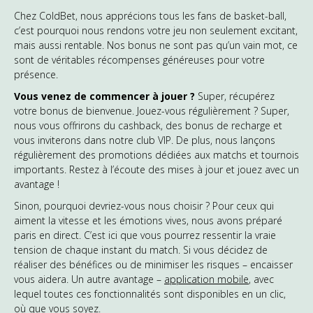
Chez ColdBet, nous apprécions tous les fans de basket-ball,
c’est pourquoi nous rendons votre jeu non seulement excitant,
mais aussi rentable. Nos bonus ne sont pas qu’un vain mot, ce
sont de véritables récompenses généreuses pour votre
présence.
Vous venez de commencer à jouer ?
Super, récupérez
votre bonus de bienvenue. Jouez-vous régulièrement ? Super,
nous vous offrirons du cashback, des bonus de recharge et
vous inviterons dans notre club VIP. De plus, nous lançons
régulièrement des promotions dédiées aux matchs et tournois
importants. Restez à l’écoute des mises à jour et jouez avec un
avantage !
Sinon, pourquoi devriez-vous nous choisir ? Pour ceux qui
aiment la vitesse et les émotions vives, nous avons préparé
paris en direct. C’est ici que vous pourrez ressentir la vraie
tension de chaque instant du match. Si vous décidez de
réaliser des bénéfices ou de minimiser les risques – encaisser
vous aidera. Un autre avantage –
application mobile
, avec
lequel toutes ces fonctionnalités sont disponibles en un clic,
où que vous soyez.