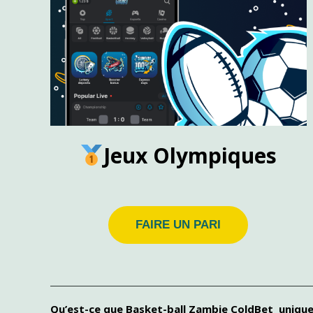
Jeux Olympiques
FAIRE UN PARI
Qu’est-ce que Basket-ball Zambie ColdBet uniqu