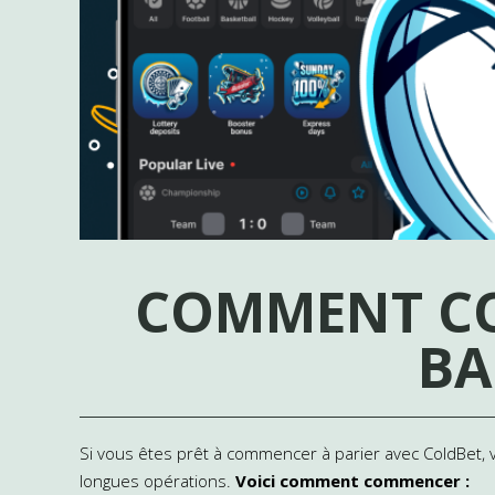
COMMENT CO
BA
Si vous êtes prêt à commencer à parier avec ColdBet, v
longues opérations.
Voici comment commencer :