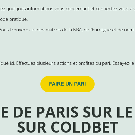
issez quelques informations vous concernant et connectez-vous à 
hode pratique.
. Vous trouverez ici des matchs de la NBA, de l’Euroligue et de n
ué ici. Effectuez plusieurs actions et profitez du pari. Essayez-le 
FAIRE UN PARI
E DE PARIS SUR L
SUR COLDBET