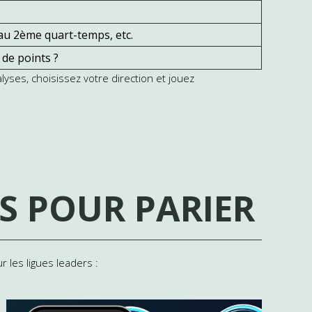
au 2ème quart-temps, etc.
 de points ?
ses, choisissez votre direction et jouez
S POUR PARIER
 les ligues leaders :